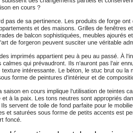
, subissent des changements partiels et conservent 
aison en cours ?
d pas de sa pertinence. Les produits de forge ont
 appartements et des maisons. Grilles de fenêtres 
trades de balcon sophistiquées, meubles ajourés et
rt de forgeron peuvent susciter une véritable adm
des imprimés appartient peu à peu au passé. À l’in
calmes qui prévaudront. Ils n’auront pas l’air en
texture intéressante. Le béton, le stuc brut ou l
ous forme de peintures d’intérieur et de compositi
a saison en cours implique l’utilisation de
teintes c
e et à la paix. Les tons neutres sont appropriés dan
. Ils servent de toile de fond parfaite pour le mobilie
ives et saturées sous forme de petits accents est pe
rt foncé.