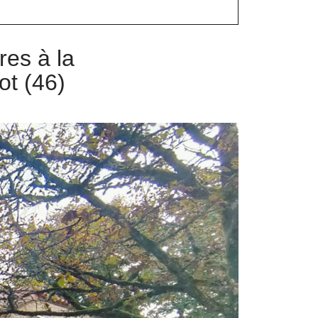
res à la
ot (46)